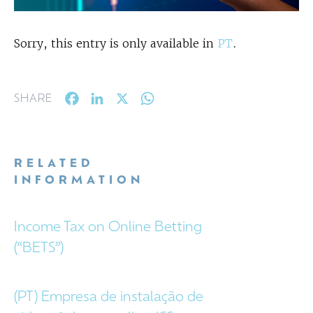
Sorry, this entry is only available in
PT
.
Facebook
LinkedIn
X
WhatsApp
SHARE
RELATED
INFORMATION
Income Tax on Online Betting
(“BETS”)
(PT) Empresa de instalação de